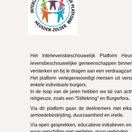
Het Interlevensbeschouwelijk Platform He
levensbeschouwelijke gemeenschappen binnen H
versterken en bij te dragen aan een verdraagz
Het platform vertegenwoordigt mensen uit vers
enkele individuele burgers.
In de loop van de jaren hebben we tal van acti
religieuze, zoals een “Stiltekring” en Burgerfora.
Via dit platform gaan de deelnemers met elkaa
armoedebestrijding, duurzaamheid en vrede.
Via open gesprekken, educatieve initiatieven en
waar v
erschillen niet verdelen, maar verbinden.