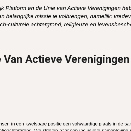
k Platform en de Unie van Actieve Verenigingen he
 belangrijke missie te volbrengen, namelijk: vredevo
ch-culturele achtergrond, religieuze en levensbescho
e Van Actieve Verenigingen
ensen in een kwetsbare positie een volwaardige plaats in de 
eachtergrond. We streven naar een inclusieve samenleving me