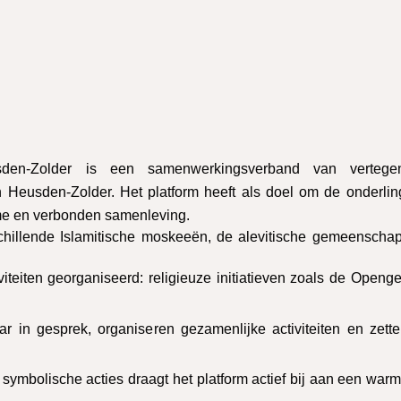
usden-Zolder is een samenwerkingsverband van vertegenw
eusden-Zolder. Het platform heeft als doel om de onderlinge
ame en verbonden samenleving.
chillende Islamitische moskeeën, de alevitische gemeenscha
viteiten georganiseerd: religieuze initiatieven zoals de Op
r in gesprek, organiseren gezamenlijke activiteiten en zett
 symbolische acties draagt het platform actief bij aan een wa