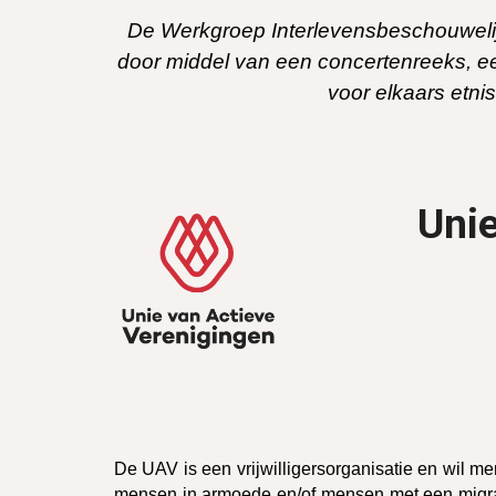
De Werkgroep Interlevensbeschouwelij
door middel van een concertenreeks, een
voor elkaars etnis
Uni
De UAV is een vrijwilligersorganisatie en wil m
mensen in armoede en/of mensen met een migrati