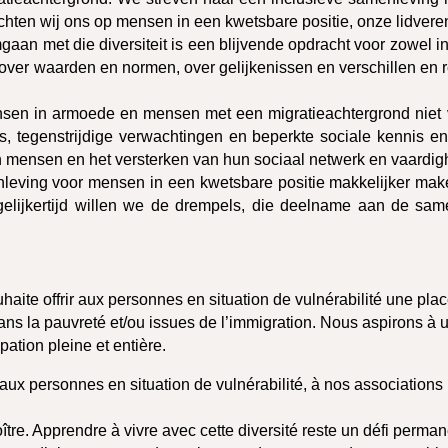
richten wij ons op mensen in een kwetsbare positie, onze lidve
mgaan met die diversiteit is een blijvende opdracht voor zowel 
g over waarden en normen, over gelijkenissen en verschillen en 
nsen in armoede en mensen met een migratieachtergrond niet 
s, tegenstrijdige verwachtingen en beperkte sociale kennis e
 mensen en het versterken van hun sociaal netwerk en vaardig
leving voor mensen in een kwetsbare positie makkelijker mak
Tegelijkertijd willen we de drempels, die deelname aan de sa
ite offrir aux personnes en situation de vulnérabilité une place
ns la pauvreté et/ou issues de l’immigration. Nous aspirons à un
pation pleine et entière.
 aux personnes en situation de vulnérabilité, à nos association
ître. Apprendre à vivre avec cette diversité reste un défi perman